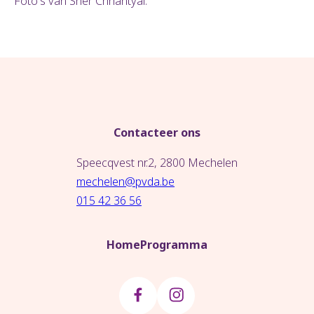
Foto's van Sher Chhantyal.
Contacteer ons
Speecqvest nr.2, 2800 Mechelen
mechelen@pvda.be
015 42 36 56
Home
Programma