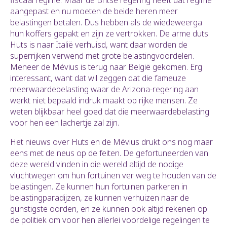
fiscaal regime. Maar de Britse regering heeft dat regime
aangepast en nu moeten de beide heren meer
belastingen betalen. Dus hebben als de wiedeweerga
hun koffers gepakt en zijn ze vertrokken. De arme duts
Huts is naar Italië verhuisd, want daar worden de
superrijken verwend met grote belastingvoordelen.
Meneer de Mévius is terug naar België gekomen. Erg
interessant, want dat wil zeggen dat die fameuze
meerwaardebelasting waar de Arizona-regering aan
werkt niet bepaald indruk maakt op rijke mensen. Ze
weten blijkbaar heel goed dat die meerwaardebelasting
voor hen een lachertje zal zijn.
Het nieuws over Huts en de Mévius drukt ons nog maar
eens met de neus op de feiten. De gefortuneerden van
deze wereld vinden in die wereld altijd de nodige
vluchtwegen om hun fortuinen ver weg te houden van de
belastingen. Ze kunnen hun fortuinen parkeren in
belastingparadijzen, ze kunnen verhuizen naar de
gunstigste oorden, en ze kunnen ook altijd rekenen op
de politiek om voor hen allerlei voordelige regelingen te