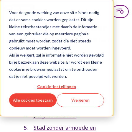
Voor de goede werking van onze site is het nodig
dat er soms cookies worden geplaatst. Dit zijn
Ons programma voor
kleine tekstbestandjes met daarin de informatie
van een gebruiker die op meerdere pagina's
een socialer Mechelen
gebruikt moet worden, zodat die niet steeds
opnieuw moet worden ingevoerd.
Als je weigert, zal je informatie niet worden gevolgd
bij je bezoek aan deze website. Er wordt een kleine
cookie in je browser geplaatst om te onthouden
dat je niet gevolgd wilt worden.
Stad om te wonen
Cookie-instellingen
Mobiele stad
Alle cookies toestaan
Weigeren
Klimaatvriendelijke stad
Jongeren aan zet
Stad zonder armoede en